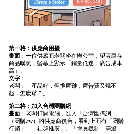
第一格：供應商困擾
畫面
：一位供應商老闆坐在辦公室，望著庫存
商品嘆氣，螢幕上顯示「銷量低迷，廣告成本
高」。
文字
：
老闆：「產品好，但推廣難，廣告費又燒不
起，怎麼辦？」
第二格：加入台灣團購網
畫面
：老闆打開電腦，進入「台灣團購網」
（團購.tw）的供應商後台，看到上面有「團購
行銷」、「社群推廣」、「會員機制」等選