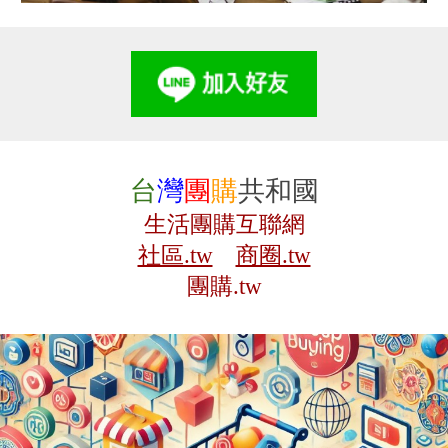
台
灣
團
購
共和國
生活團購互聯網
社區.tw
商圈.tw
團購.tw